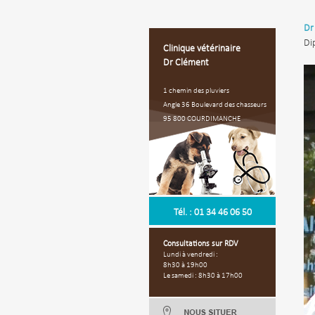
Dr
Di
Clinique vétérinaire
Dr Clément
1 chemin des pluviers
Angle 36 Boulevard des chasseurs
95 800 COURDIMANCHE
Tél. : 01 34 46 06 50
Consultations sur RDV
Lundi à vendredi :
8h30 à 19h00
Le samedi : 8h30 à 17h00