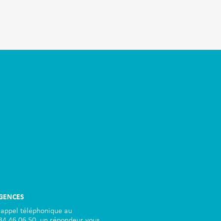
GENCES
 appel téléphonique au
34.46.06.50, un répondeur vous