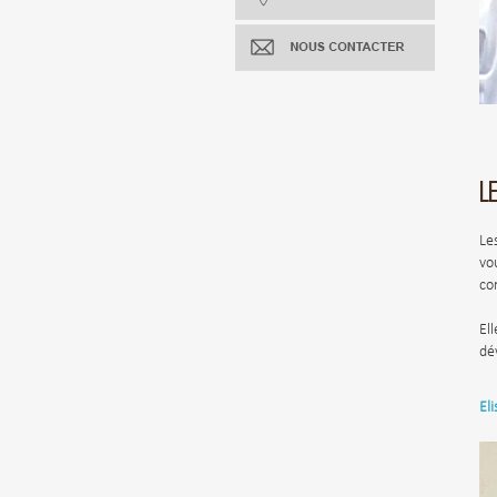
LE
Le
v
co
El
dé
Eli