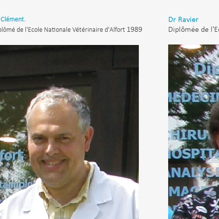
 Clément.
Dr Ravier
1989
Diplômée de l'E
plômé de l'Ecole Nationale Vétérinaire d'Alfort