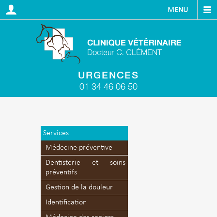
MENU
ACCUEIL
LA CLINIQUE
URGENCES
01 34 46 06 50
SERVICES
INFOS UTILES
Services
Médecine préventive
ACTUALITÉS
Dentisterie et soins
préventifs
CONTACT
Gestion de la douleur
Identification