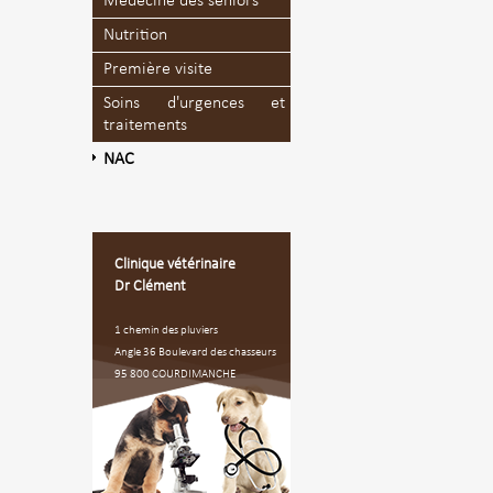
Médecine des seniors
Nutrition
Première visite
Soins d'urgences et
traitements
NAC
Clinique vétérinaire
Dr Clément
1 chemin des pluviers
Angle 36 Boulevard des chasseurs
95 800 COURDIMANCHE